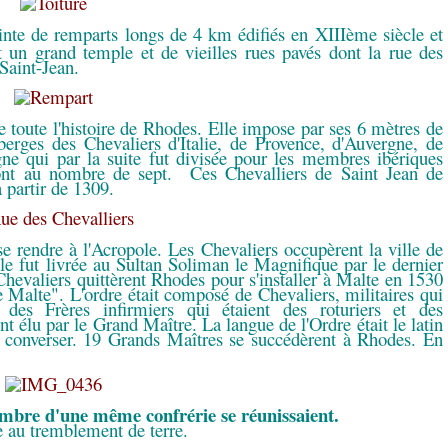
inte de remparts longs de 4 km édifiés en XIIIème siècle et
it un grand temple et de vieilles rues pavés dont la rue des
Saint-Jean.
e toute l'histoire de Rhodes. Elle impose par ses 6 mètres de
uberges des Chevaliers d'Italie, de Provence, d'Auvergne, de
gne qui par la suite fut divisée pour les membres ibériques
ont au nombre de sept. Ces Chevalliers de Saint Jean de
 partir de 1309.
e rendre à l'Acropole. Les Chevaliers occupèrent la ville de
le fut livrée au Sultan Soliman le Magnifique par le dernier
hevaliers quittèrent Rhodes pour s'installer à Malte en 1530
e Malte". L'ordre était composé de Chevaliers, militaires qui
 des Frères infirmiers qui étaient des roturiers et des
t élu par le Grand Maître. La langue de l'Ordre était le latin
ur converser. 19 Grands Maîtres se succédèrent à Rhodes. En
embre d'une même confrérie se réunissaient.
e au tremblement de terre.