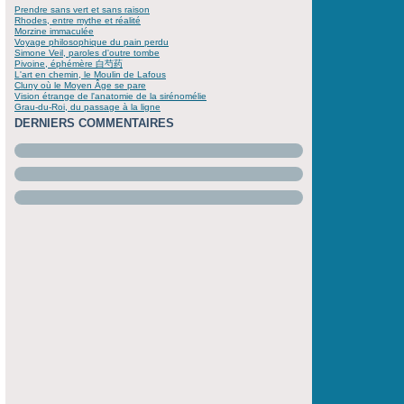
Prendre sans vert et sans raison
Rhodes, entre mythe et réalité
Morzine immaculée
Voyage philosophique du pain perdu
Simone Veil, paroles d'outre tombe
Pivoine, éphémère 白芍药
L'art en chemin, le Moulin de Lafous
Cluny où le Moyen Âge se pare
Vision étrange de l'anatomie de la sirénomélie
Grau-du-Roi, du passage à la ligne
DERNIERS COMMENTAIRES