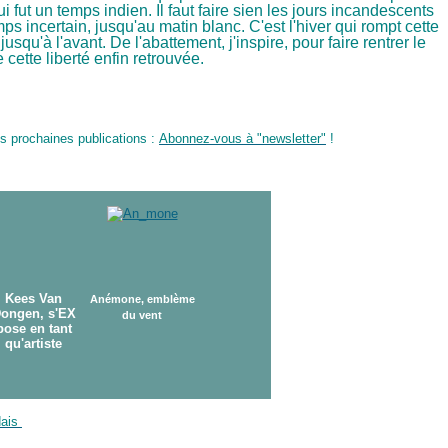
i fut un temps indien. Il faut faire sien les jours incandescents
s incertain, jusqu'au matin blanc. C'est l'hiver qui rompt cette
jusqu'à l'avant. De l'abattement, j'inspire, pour faire rentrer le
cette liberté enfin retrouvée.
s prochaines publications :
Abonnez-
vous à "newsletter"
!
Kees Van
Anémone, emblème
ongen, s'EX
du vent
pose en tant
qu'artiste
dais