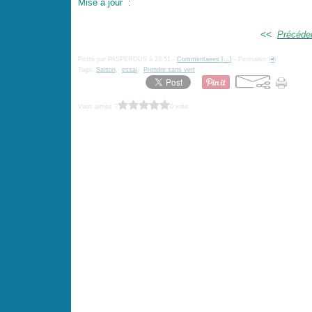
Mise à jour :
<<
Précéde
Posté par PASPERDUS à 23:51 -
Commentaires [
…
]
- Permalien [
#
]
Tags:
Saison
,
essai
,
Prendre sans vert
Vous aimez ?
0 vote