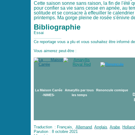
Cette saison sonne sans raison, la fin de l'été qu
pour confier sa vie sans cesse en apnée, au temp
solitude et se consacre à effeuiller le calendrier 
printemps. Ma gorge pleine de rosée s'énivre de 
Bibliographie
Essai
.......................
Ce reportage vous a plu et vous souhaitez être informé de
Vous aimerez peut-être :
La Maison Carrée
Amaryllis par tous
Renoncule comique
D
-
NIMES
-
les temps
Traduction : Français,
Allemand
,
Anglais
,
Arabe
,
Hollan
Parution : 8 octobre 2021