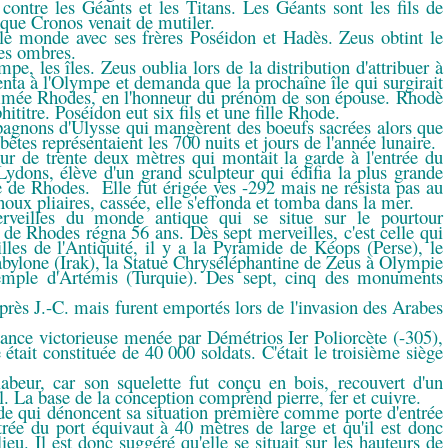
contre les Géants et les Titans. Les Géants sont les fils de
 que Cronos venait de mutiler.
 le monde avec ses frères Poséidon et Hadès. Zeus obtint le
des ombres.
e, les îles. Zeus oublia lors de la distribution d'attribuer à
enta à l'Olympe et demanda que la prochaîne île qui surgirait
ommée Rhodes, en l'honneur du prénom de son épouse. Rhodè
titre. Poséidon eut six fils et une fille Rhode.
pagnons d'Ulysse qui mangèrent des boeufs sacrées alors que
êtes représentaient les 700 nuits et jours de l'année lunaire.
eur de trente deux mètres qui montait la garde à l'entrée du
Lydons, élève d'un grand sculpteur qui édifia la plus grande
e de Rhodes. Elle fut érigée ves -292 mais ne résista pas au
ux pliaires, cassée, elle s'effonda et tomba dans la mer.
erveilles du monde antique qui se situe sur le pourtour
de Rhodes régna 56 ans. Dès sept merveilles, c'est celle qui
lles de l'Antiquité, il y a la Pyramide de Kéops (Perse), le
abylone (Irak), la Statue Chryséléphantine de Zeus à Olympie
temple d'Artémis (Turquie). Des sept, cinq des monuments
après J.-C. mais furent emportés lors de l'invasion des Arabes
stance victorieuse menée par Démétrios Ier Poliorcète (-305),
ait constituée de 40 000 soldats. C'était le troisième siège
beur, car son squelette fut conçu en bois, recouvert d'un
l. La base de la conception comprend pierre, fer et cuivre.
ude qui dénoncent sa situation première comme porte d'entrée
rée du port équivaut à 40 mètres de large et qu'il est donc
eu. Il est donc suggéré qu'elle se situait sur les hauteurs de