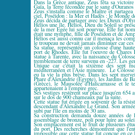
Dans la Grèce antique, Zeus fêta sa victoire 
Gaïa, la Terre fécondée par le sang d'Ouranos
Zeus s'installa comme le Maître et partagea
ciel, Poséidon : la Mer et Hadès : le Monde 
Zeus décida de partager avec les Dieux d'Olymp
Hélios une île. Hélios, Dieu du Soleil se prés
de la mer Egée lui soit pourvue. Elle fut n
était une nymphe, fille de Poséidon et de Amphi
Hélios est aussi connu car il menaça les com
le troupeau ne devait jamais diminuer car ces b
Sa statue, représentée un colosse d'une haut
port de Rhodes. Elle fut l'oeuvre de Chares 
statue à Tarente, avec la naissance du Coloss
tremblement de terre survenu en -227. Les geno
Unique car c'était la sixième des sept m
méditerranéen et l'Asie mineure. Le Colosse 
eu la vie la plus brève. Dans les sept mervei
Phare d'Alexandrie (Egypte), les Jardins de B
(Grèce), le Mausolée d'Halicarnasse et le 
appartenaient à l'empire grec.
Ses vestiges restèrent sur place jusqu'en 654 
sur le dos de 900 chameaux par la suite.
Cette statue fut érigée en souvenir de la rési
descendant d'Alexandre Le Grand. Son armée ét
subi par l'île en moins de 30 ans.
Sa construction demanda douze années de la
assemblage de bronze, poli pour luire au solei
Son emplacement est le fruit de plusieurs ét
du port. Des recherches démontrent que l'ent
impossible que cette statue fut conçue en ce li