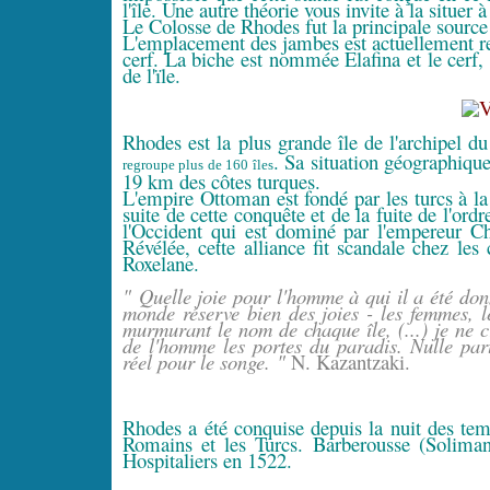
l'île. Une autre théorie vous invite à la situer à
Le Colosse de Rhodes fut la principale source d
L'emplacement des jambes est actuellement r
cerf. La biche est nommée Elafina et le cerf, 
de l'ïle.
Rhodes est la plus grande île de l'archipel 
. Sa situation géographique
regroupe plus de 160 îles
19 km des côtes turques.
L'empire Ottoman est fondé par les turcs à la
suite de cette conquête et de la fuite de l'ord
l'Occident qui est dominé par l'empereur Ch
Révélée, cette alliance fit scandale chez le
Roxelane.
" Quelle joie pour l'homme à qui il a été do
monde réserve bien des joies - les femmes, les
murmurant le nom de chaque île, (...) je ne c
de l'homme les portes du paradis. Nulle part
réel pour le songe. "
N. Kazantzaki.
Rhodes a été conquise depuis la nuit des tem
Romains et les Turcs. Barberousse (Soliman
Hospitaliers en 1522.