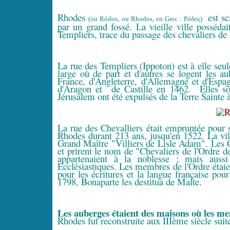
Rhodes
est sc
(ou Ródos, ou Rhodos, en Grec : Ρόδος)
par un grand fossé. La vieille ville posséda
Templiers, trace du passage des chevaliers de 
La rue des Templiers (Ippoton) est à elle seul
large où de part et d'autres se logent les a
France, d'Angleterre, d'Allemagne et d'Espa
d'Aragon et de Castille en 1462. Elles s
Jérusalem ont été expulsés de la Terre Sainte à
La rue des Chevalliers était empruntée pour s
Rhodes durant 213 ans, jusqu'en 1522. La vil
Grand Maître "Villiers de Lisle Adam". Les C
et prirent le nom de "Chevaliers de l'Ordre d
appartenaient à la noblesse ; mais aussi
Ecclésiastiques. Les membres de l'Ordre étaien
pour les écritures et la langue française po
1798, Bonaparte les destitua de Malte.
Les auberges étaient des maisons où les m
Rhodes fut reconstruite aux IIIème siècle suit