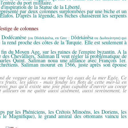
 l'entrée du port militaire.
'inspiration de la Statue de la Liberté.
eprésenté par deux colonnes surplombées par une biche et un
Elafos. D'après la légende, les biches chassèrent les serpents
du Dodécanèse
Dôdekánêsa
(ou Dôdekánêsa, en Grec :
ou Δωδεκάνησα) qui
 la rend proche des côtes de la Turquie. Elle est seulement à
 fin du Moyen Age, sur les ruines de l'empire byzantin. A la
re des Chevalliers, Saliman II veut régler la problématique de
arles Quint. Saliman noua une alliance avec François 1er.
s chrétiens. Saliman mourut en 1566, juste après son épouse
nné de voguer avant sa mort sur les eaux de la mer Egée. Ce
 fruits, les idées - mais fendre les flots de cette mer-là en
rois pas qu'il existe une joie plus capable d'ouvrir au coeur
 ailleurs on ne quitte aussi aisément, aussi sereinement, le
ps par les Phéniciens, les Crétois Minoéns, les Doriens, les
 le Magnifique), le grand amiral des ottomans vaincu les